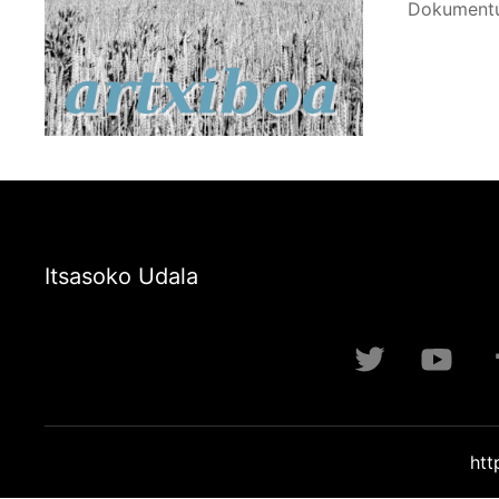
Dokumentu
Itsasoko Udala
htt