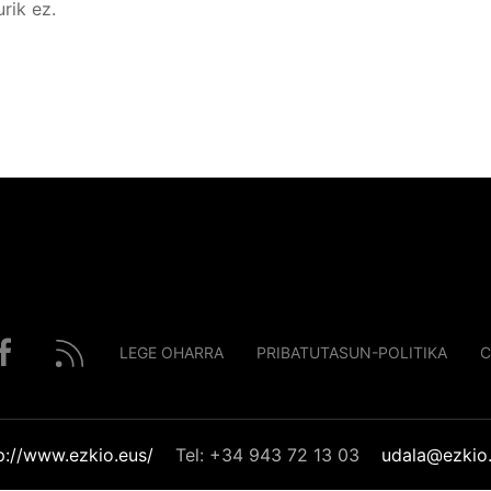
rik ez.
LEGE OHARRA
PRIBATUTASUN-POLITIKA
C
p://www.ezkio.eus/
Tel: +34 943 72 13 03
udala@ezkio